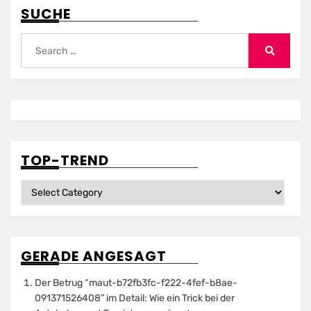
SUCHE
Search
for:
Search
TOP-TREND
Top-
Trend
GERADE ANGESAGT
Der Betrug “maut-b72fb3fc-f222-4fef-b8ae-
091371526408” im Detail: Wie ein Trick bei der