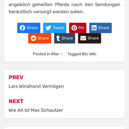
angeblich geheilten Pferde nach den Sendungen
tierärztlich versorgt werden sollen.
Share
Tweet
Pin
Share
Share
Share
Share
Posted in
Alter
Tagged
Bio
,
Wiki
Post
PREV
navigation
Lars Windhorst Vermögen
NEXT
Wie Alt Ist Max Schautzer