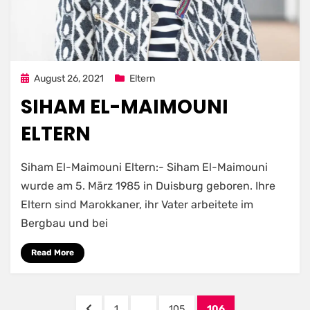
Posted
August 26, 2021
Eltern
on
SIHAM EL-MAIMOUNI
ELTERN
Siham El-Maimouni Eltern:- Siham El-Maimouni
wurde am 5. März 1985 in Duisburg geboren. Ihre
Eltern sind Marokkaner, ihr Vater arbeitete im
Bergbau und bei
Read More
Posts
PREVIOUS
PAGE
PAGE
PAGE
1
…
105
106