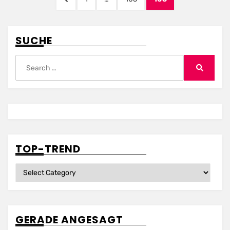
pagination
PAGE
SUCHE
Search
for:
Search
TOP-TREND
Top-
Trend
GERADE ANGESAGT