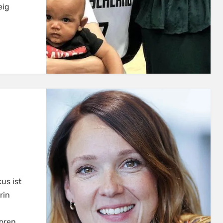
eig
us ist
rin
oren