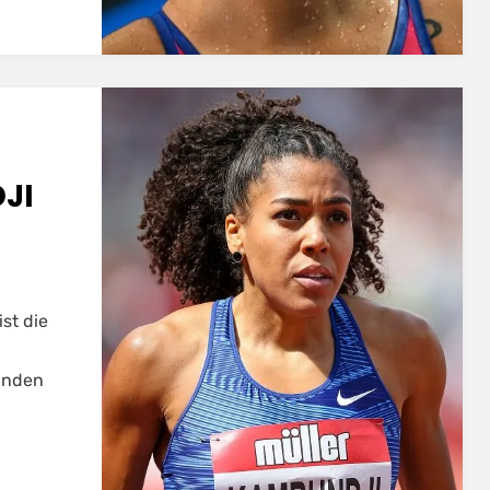
JI
st die
kunden