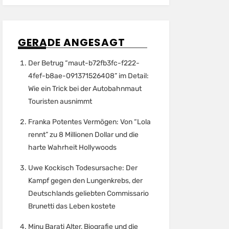
GERADE ANGESAGT
Der Betrug “maut-b72fb3fc-f222-
4fef-b8ae-091371526408” im Detail:
Wie ein Trick bei der Autobahnmaut
Touristen ausnimmt
Franka Potentes Vermögen: Von “Lola
rennt” zu 8 Millionen Dollar und die
harte Wahrheit Hollywoods
Uwe Kockisch Todesursache: Der
Kampf gegen den Lungenkrebs, der
Deutschlands geliebten Commissario
Brunetti das Leben kostete
Minu Barati Alter, Biografie und die