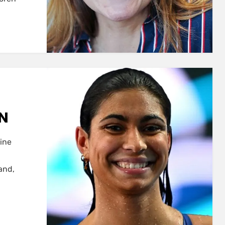
RN
eine
and,