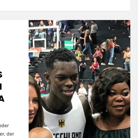
S
N
A
oder
er, der