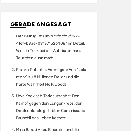
GERADE ANGESAGT
Der Betrug “maut-b72fb3fc-f222-
4fef-b8ae-091371526408” im Detail:
Wie ein Trick bei der Autobahnmaut
Touristen ausnimmt
Franka Potentes Vermögen: Von “Lola
rennt” zu 8 Millionen Dollar und die
harte Wahrheit Hollywoods
Uwe Kockisch Todesursache: Der
Kampf gegen den Lungenkrebs, der
Deutschlands geliebten Commissario
Brunetti das Leben kostete
Minu Barati Alter, Biografie und die