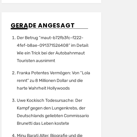
GERADE ANGESAGT
Der Betrug “maut-b72fb3fc-f222-
4fef-b8ae-091371526408” im Detail:
Wie ein Trick bei der Autobahnmaut
Touristen ausnimmt
Franka Potentes Vermögen: Von “Lola
rennt” zu 8 Millionen Dollar und die
harte Wahrheit Hollywoods
Uwe Kockisch Todesursache: Der
Kampf gegen den Lungenkrebs, der
Deutschlands geliebten Commissario
Brunetti das Leben kostete
Minu Barati Alter, Biografie und die