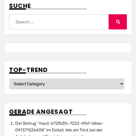
SUCHE
Search
for:
Search
TOP-TREND
Top-
Trend
GERADE ANGESAGT
Der Betrug “maut-b72fb3fc-f222-4fef-b8ae-
091371526408” im Detail: Wie ein Trick bei der