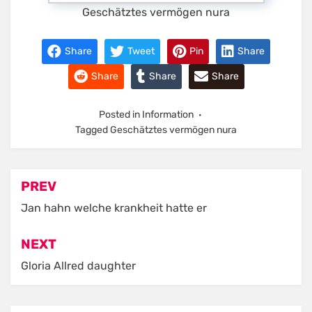
Geschätztes vermögen nura
Share
Tweet
Pin
Share
Share
Share
Share
Posted in
Information
Tagged
Geschätztes vermögen nura
Post
PREV
navigation
Jan hahn welche krankheit hatte er
NEXT
Gloria Allred daughter