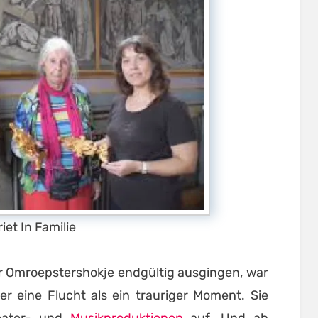
riet In Familie
der Omroepstershokje endgültig ausgingen, war
r eine Flucht als ein trauriger Moment. Sie
heater- und
Musikproduktionen
auf. Und ab