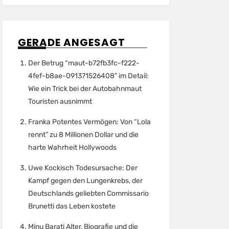
GERADE ANGESAGT
Der Betrug “maut-b72fb3fc-f222-
4fef-b8ae-091371526408” im Detail:
Wie ein Trick bei der Autobahnmaut
Touristen ausnimmt
Franka Potentes Vermögen: Von “Lola
rennt” zu 8 Millionen Dollar und die
harte Wahrheit Hollywoods
Uwe Kockisch Todesursache: Der
Kampf gegen den Lungenkrebs, der
Deutschlands geliebten Commissario
Brunetti das Leben kostete
Minu Barati Alter, Biografie und die