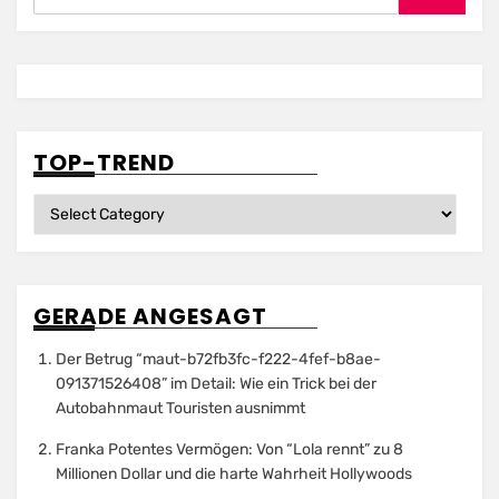
Search
TOP-TREND
Top-
Trend
GERADE ANGESAGT
Der Betrug “maut-b72fb3fc-f222-4fef-b8ae-
091371526408” im Detail: Wie ein Trick bei der
Autobahnmaut Touristen ausnimmt
Franka Potentes Vermögen: Von “Lola rennt” zu 8
Millionen Dollar und die harte Wahrheit Hollywoods