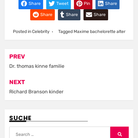
Share
Tweet
Pin
Share
Share
Share
Share
Posted in
Celebrity
Tagged
Maxime bachelorette alter
Post
PREV
navigation
Dr. thomas kinne familie
NEXT
Richard Branson kinder
SUCHE
Search
for: