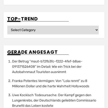
TOP-TREND
Top-
Trend
GERADE ANGESAGT
Der Betrug “maut-b72fb3fc-f222-4fef-b8ae-
091371526408” im Detail: Wie ein Trick bei der
Autobahnmaut Touristen ausnimmt
Franka Potentes Vermögen: Von “Lola rennt” zu 8
Millionen Dollar und die harte Wahrheit Hollywoods
Uwe Kockisch Todesursache: Der Kampf gegen den
Lungenkrebs, der Deutschlands geliebten Commissario
Brunetti das Leben kostete