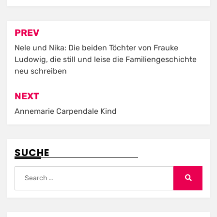
Post
PREV
navigation
Nele und Nika: Die beiden Töchter von Frauke
Ludowig, die still und leise die Familiengeschichte
neu schreiben
NEXT
Annemarie Carpendale Kind
SUCHE
Search
for:
Search