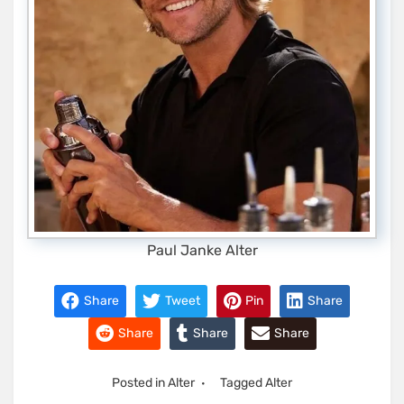
Paul Janke Alter
Share
Tweet
Pin
Share
Share
Share
Share
Posted in
Alter
Tagged
Alter