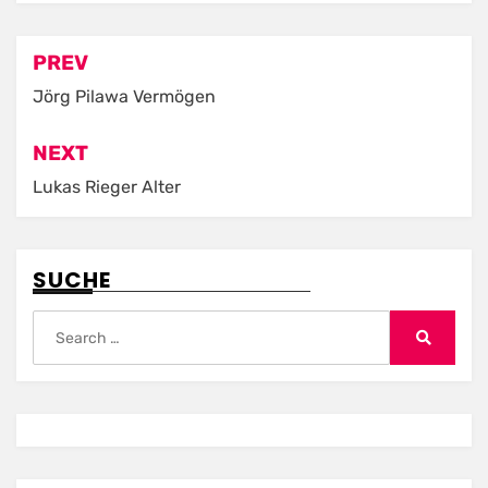
Post
PREV
navigation
Jörg Pilawa Vermögen
NEXT
Lukas Rieger Alter
SUCHE
Search
for:
Search