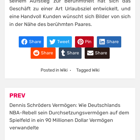
seinem Aufstieg zur Berühmtheit hat sich das
Geschäft zu einer Art Urlaubsziel entwickelt, und
eine Handvoll Kunden wünscht sich Bilder von sich
in der Nähe des berühmten Paares.
Share
Tweet
Pin
Share
Share
Share
Share
Posted in
Wiki
Tagged
Wiki
Post
PREV
navigation
Dennis Schröders Vermögen: Wie Deutschlands
NBA-Rebell sein Durchsetzungsvermögen auf dem
Spielfeld in ein 90 Millionen Dollar Vermögen
verwandelte