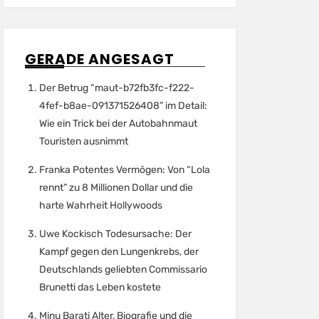
GERADE ANGESAGT
Der Betrug “maut-b72fb3fc-f222-
4fef-b8ae-091371526408” im Detail:
Wie ein Trick bei der Autobahnmaut
Touristen ausnimmt
Franka Potentes Vermögen: Von “Lola
rennt” zu 8 Millionen Dollar und die
harte Wahrheit Hollywoods
Uwe Kockisch Todesursache: Der
Kampf gegen den Lungenkrebs, der
Deutschlands geliebten Commissario
Brunetti das Leben kostete
Minu Barati Alter, Biografie und die