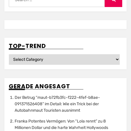
for:
Search
TOP-TREND
Top-
Trend
GERADE ANGESAGT
Der Betrug “maut-b72fb3fc-f222-4fef-b8ae-
091371526408” im Detail: Wie ein Trick bei der
Autobahnmaut Touristen ausnimmt
Franka Potentes Vermögen: Von “Lola rennt” zu 8
Millionen Dollar und die harte Wahrheit Hollywoods