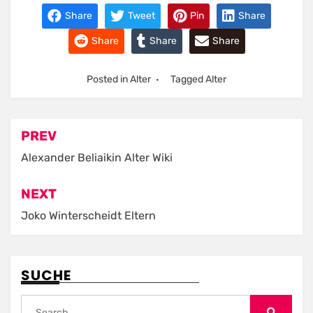
Share
Tweet
Pin
Share
Share
Share
Share
Posted in
Alter
Tagged
Alter
Post
PREV
navigation
Alexander Beliaikin Alter Wiki
NEXT
Joko Winterscheidt Eltern
SUCHE
Search