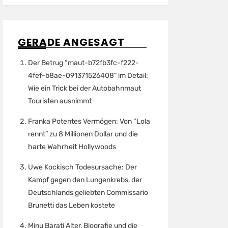
GERADE ANGESAGT
Der Betrug “maut-b72fb3fc-f222-
4fef-b8ae-091371526408” im Detail:
Wie ein Trick bei der Autobahnmaut
Touristen ausnimmt
Franka Potentes Vermögen: Von “Lola
rennt” zu 8 Millionen Dollar und die
harte Wahrheit Hollywoods
Uwe Kockisch Todesursache: Der
Kampf gegen den Lungenkrebs, der
Deutschlands geliebten Commissario
Brunetti das Leben kostete
Minu Barati Alter, Biografie und die