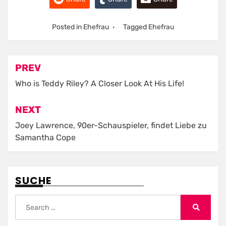
Posted in
Ehefrau
Tagged
Ehefrau
Post
PREV
navigation
Who is Teddy Riley? A Closer Look At His Life!
NEXT
Joey Lawrence, 90er-Schauspieler, findet Liebe zu
Samantha Cope
SUCHE
Search
for:
Search