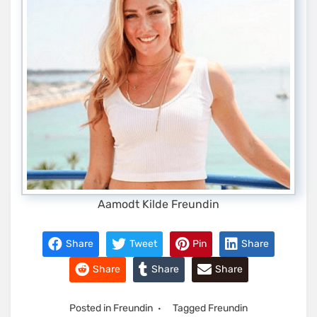
Aamodt Kilde Freundin
Share
Tweet
Pin
Share
Share
Share
Share
Posted in
Freundin
Tagged
Freundin