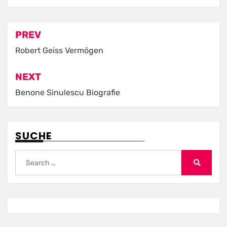
Post
PREV
navigation
Robert Geiss Vermögen
NEXT
Benone Sinulescu Biografie
SUCHE
Search
for:
Search