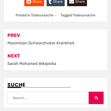
Share
Share
Share
Posted in
Todesursache
Tagged
Todesursache
Post
PREV
navigation
Maximilian Schwarzhuber Krankheit
NEXT
Sarah Mohamed Wikipedia
SUCHE
Search
for:
Search