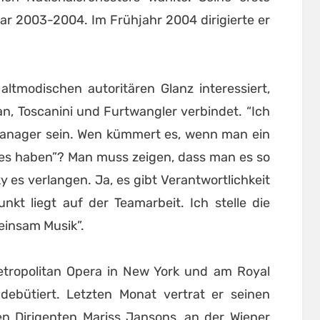
ar 2003-2004. Im Frühjahr 2004 dirigierte er
altmodischen autoritären Glanz interessiert,
n, Toscanini und Furtwangler verbindet. “Ich
 Manager sein. Wen kümmert es, wenn man ein
ch es haben”? Man muss zeigen, dass man es so
ky es verlangen. Ja, es gibt Verantwortlichkeit
kt liegt auf der Teamarbeit. Ich stelle die
einsam Musik”.
tropolitan Opera in New York und am Royal
ebütiert. Letzten Monat vertrat er seinen
en Dirigenten Mariss Jansons, an der Wiener