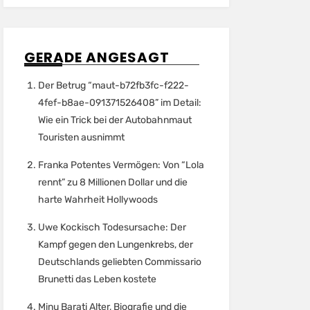
GERADE ANGESAGT
Der Betrug “maut-b72fb3fc-f222-
4fef-b8ae-091371526408” im Detail:
Wie ein Trick bei der Autobahnmaut
Touristen ausnimmt
Franka Potentes Vermögen: Von “Lola
rennt” zu 8 Millionen Dollar und die
harte Wahrheit Hollywoods
Uwe Kockisch Todesursache: Der
Kampf gegen den Lungenkrebs, der
Deutschlands geliebten Commissario
Brunetti das Leben kostete
Minu Barati Alter, Biografie und die