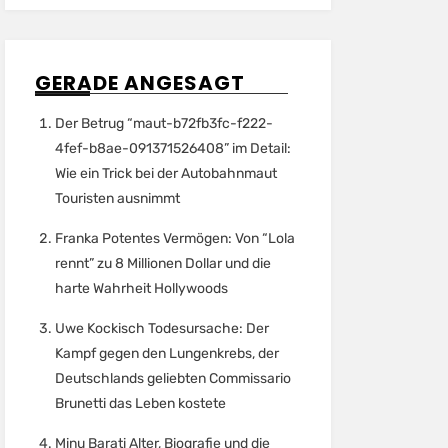
GERADE ANGESAGT
Der Betrug “maut-b72fb3fc-f222-
4fef-b8ae-091371526408” im Detail:
Wie ein Trick bei der Autobahnmaut
Touristen ausnimmt
Franka Potentes Vermögen: Von “Lola
rennt” zu 8 Millionen Dollar und die
harte Wahrheit Hollywoods
Uwe Kockisch Todesursache: Der
Kampf gegen den Lungenkrebs, der
Deutschlands geliebten Commissario
Brunetti das Leben kostete
Minu Barati Alter, Biografie und die