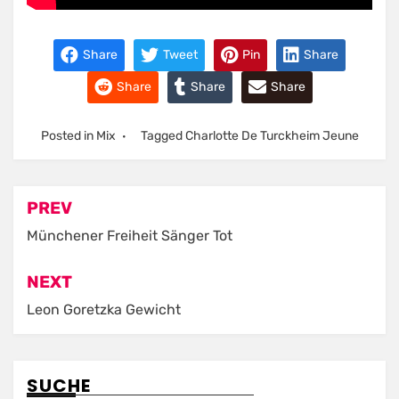
Share
Tweet
Pin
Share
Share
Share
Share
Posted in
Mix
Tagged
Charlotte De Turckheim Jeune
Post
PREV
navigation
Münchener Freiheit Sänger Tot
NEXT
Leon Goretzka Gewicht
SUCHE