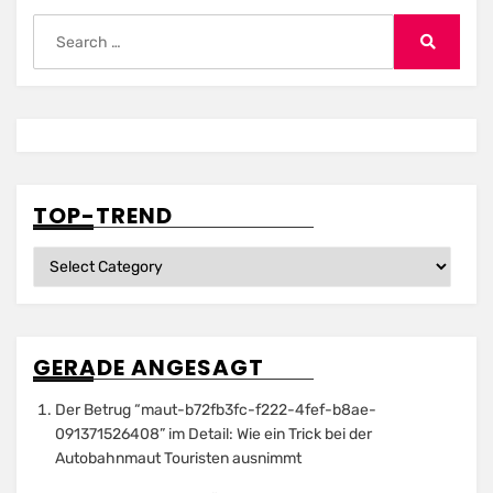
Search
for:
Search
TOP-TREND
Top-
Trend
GERADE ANGESAGT
Der Betrug “maut-b72fb3fc-f222-4fef-b8ae-
091371526408” im Detail: Wie ein Trick bei der
Autobahnmaut Touristen ausnimmt