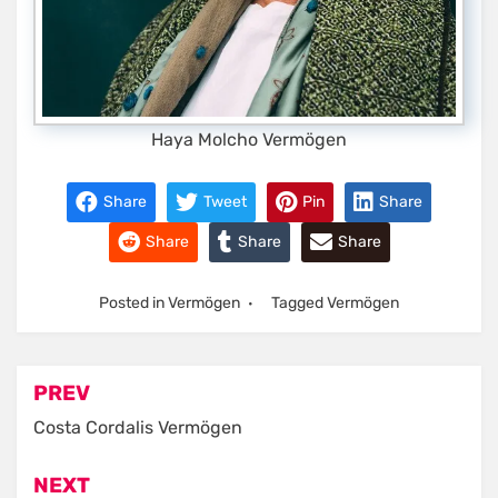
Haya Molcho Vermögen
Share
Tweet
Pin
Share
Share
Share
Share
Posted in
Vermögen
Tagged
Vermögen
Post
PREV
navigation
Costa Cordalis Vermögen
NEXT