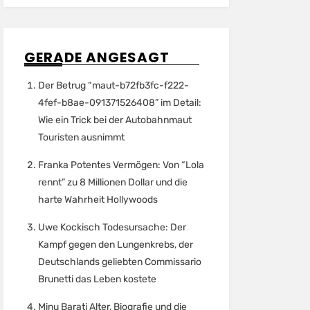
GERADE ANGESAGT
Der Betrug “maut-b72fb3fc-f222-
4fef-b8ae-091371526408” im Detail:
Wie ein Trick bei der Autobahnmaut
Touristen ausnimmt
Franka Potentes Vermögen: Von “Lola
rennt” zu 8 Millionen Dollar und die
harte Wahrheit Hollywoods
Uwe Kockisch Todesursache: Der
Kampf gegen den Lungenkrebs, der
Deutschlands geliebten Commissario
Brunetti das Leben kostete
Minu Barati Alter, Biografie und die