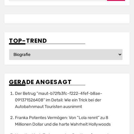
TOP-TREND
Top-
Trend
GERADE ANGESAGT
Der Betrug “maut-b72fb3fc-f222-4fef-b8ae-
091371526408” im Detail: Wie ein Trick bei der
Autobahnmaut Touristen ausnimmt
Franka Potentes Vermögen: Von “Lola rennt” zu 8
Millionen Dollar und die harte Wahrheit Hollywoods