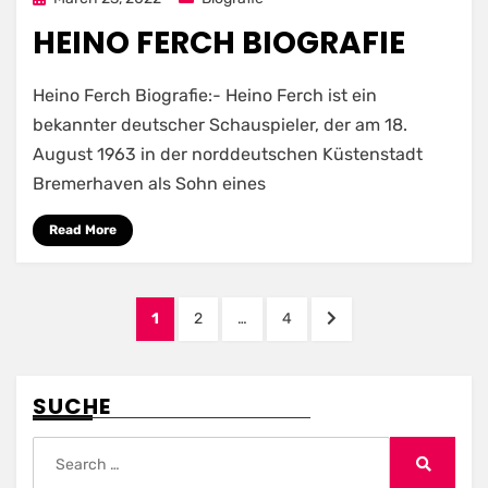
on
HEINO FERCH BIOGRAFIE
Heino Ferch Biografie:- Heino Ferch ist ein
bekannter deutscher Schauspieler, der am 18.
August 1963 in der norddeutschen Küstenstadt
Bremerhaven als Sohn eines
Read More
Posts
PAGE
PAGE
PAGE
NEXT
1
2
…
4
pagination
PAGE
SUCHE
Search
for:
Search