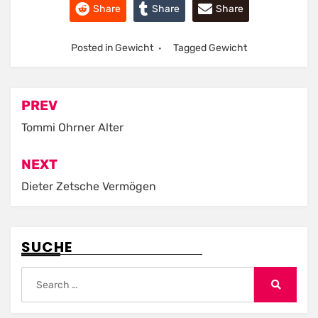
Share
Share
Share
Posted in
Gewicht
Tagged
Gewicht
Post
PREV
navigation
Tommi Ohrner Alter
NEXT
Dieter Zetsche Vermögen
SUCHE
Search
for:
Search