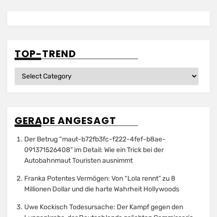
TOP-TREND
Top-
Trend
GERADE ANGESAGT
Der Betrug “maut-b72fb3fc-f222-4fef-b8ae-
091371526408” im Detail: Wie ein Trick bei der
Autobahnmaut Touristen ausnimmt
Franka Potentes Vermögen: Von “Lola rennt” zu 8
Millionen Dollar und die harte Wahrheit Hollywoods
Uwe Kockisch Todesursache: Der Kampf gegen den