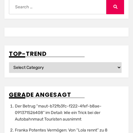
Search
for:
Search
TOP-TREND
Top-
Trend
GERADE ANGESAGT
Der Betrug “maut-b72fb3fc-f222-4fef-b8ae-
091371526408” im Detail: Wie ein Trick bei der
Autobahnmaut Touristen ausnimmt
Franka Potentes Vermögen: Von “Lola rennt” zu 8