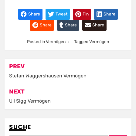
Share
Tweet
Pin
Share
Share
Share
Share
Posted in
Vermögen
Tagged
Vermögen
Post
PREV
navigation
Stefan Waggershausen Vermögen
NEXT
Uli Sigg Vermögen
SUCHE