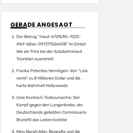
GERADE ANGESAGT
Der Betrug “maut-b72fb3fc-f222-
4fef-b8ae-091371526408” im Detail:
Wie ein Trick bei der Autobahnmaut
Touristen ausnimmt
Franka Potentes Vermögen: Von “Lola
rennt” zu 8 Millionen Dollar und die
harte Wahrheit Hollywoods
Uwe Kockisch Todesursache: Der
Kampf gegen den Lungenkrebs, der
Deutschlands geliebten Commissario
Brunetti das Leben kostete
Minu Barati Alter, Biografie und die