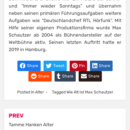
und “Immer wieder Sonntags” und übernahm
neben seinen primären Führungsaufgaben weitere
Aufgaben wie “Deutschlandchef RTL Hörfunk”. Mit
Hilfe seiner eigenen Produktionsfirma wurde Max
Schautzer ab 2004 als Bühnendarsteller auf der
Weltbühne aktiv. Seinen letzten Auftritt hatte er
2019 in Hamburg.
Share
Tweet
Pin
Share
Share
Share
Share
Posted in
Alter
Tagged
Wie Alt Ist Max Schautzer
Post
PREV
navigation
Tamme Hanken Alter