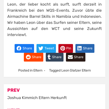
Leon, der lieber kocht als surft, surft derzeit in
Frankreich bei den WQS-Events. Zuvor übte die
Airmachine Barrel Skills in Namibia und Indonesien.
Wir haben Leon über das Surfen seiner Eltern, seine
Aussichten auf den WCT und seine Zukunft
interviewt.
Share
Tweet
Pin
Share
Share
Share
Share
Posted in
Eltern
Tagged
Leon Glatzer Eltern
Post
PREV
navigation
Joshua Kimmich Eltern Herkunft