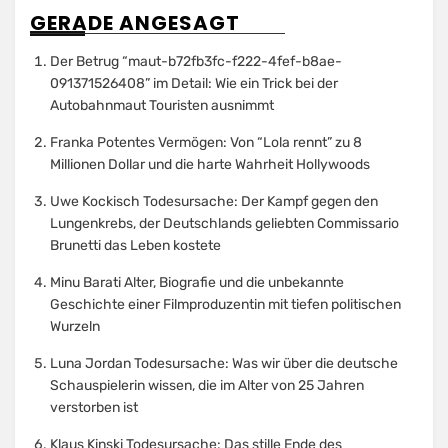
GERADE ANGESAGT
Der Betrug “maut-b72fb3fc-f222-4fef-b8ae-
091371526408” im Detail: Wie ein Trick bei der
Autobahnmaut Touristen ausnimmt
Franka Potentes Vermögen: Von “Lola rennt” zu 8
Millionen Dollar und die harte Wahrheit Hollywoods
Uwe Kockisch Todesursache: Der Kampf gegen den
Lungenkrebs, der Deutschlands geliebten Commissario
Brunetti das Leben kostete
Minu Barati Alter, Biografie und die unbekannte
Geschichte einer Filmproduzentin mit tiefen politischen
Wurzeln
Luna Jordan Todesursache: Was wir über die deutsche
Schauspielerin wissen, die im Alter von 25 Jahren
verstorben ist
Klaus Kinski Todesursache: Das stille Ende des