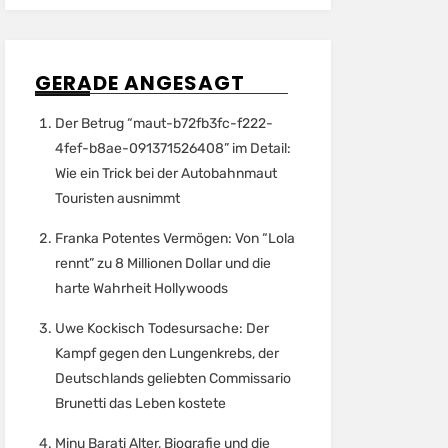
GERADE ANGESAGT
Der Betrug “maut-b72fb3fc-f222-
4fef-b8ae-091371526408” im Detail:
Wie ein Trick bei der Autobahnmaut
Touristen ausnimmt
Franka Potentes Vermögen: Von “Lola
rennt” zu 8 Millionen Dollar und die
harte Wahrheit Hollywoods
Uwe Kockisch Todesursache: Der
Kampf gegen den Lungenkrebs, der
Deutschlands geliebten Commissario
Brunetti das Leben kostete
Minu Barati Alter, Biografie und die