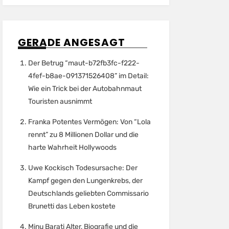
GERADE ANGESAGT
Der Betrug “maut-b72fb3fc-f222-
4fef-b8ae-091371526408” im Detail:
Wie ein Trick bei der Autobahnmaut
Touristen ausnimmt
Franka Potentes Vermögen: Von “Lola
rennt” zu 8 Millionen Dollar und die
harte Wahrheit Hollywoods
Uwe Kockisch Todesursache: Der
Kampf gegen den Lungenkrebs, der
Deutschlands geliebten Commissario
Brunetti das Leben kostete
Minu Barati Alter, Biografie und die