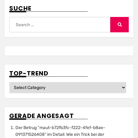
SUCHE
Search
for:
Search
TOP-TREND
Top-
Trend
GERADE ANGESAGT
Der Betrug “maut-b72fb3fc-f222-4fef-b8ae-
091371526408” im Detail: Wie ein Trick bei der