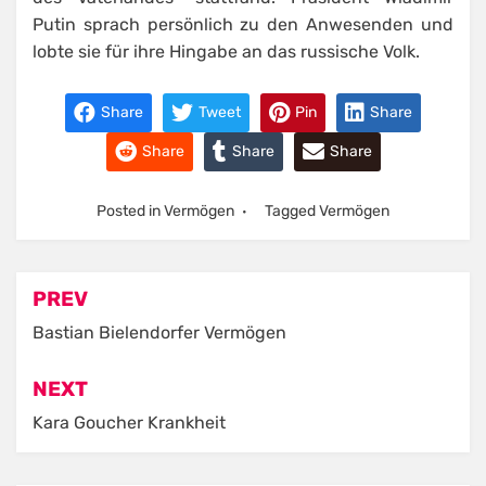
Putin sprach persönlich zu den Anwesenden und
lobte sie für ihre Hingabe an das russische Volk.
Share
Tweet
Pin
Share
Share
Share
Share
Posted in
Vermögen
Tagged
Vermögen
Post
PREV
navigation
Bastian Bielendorfer Vermögen
NEXT
Kara Goucher Krankheit