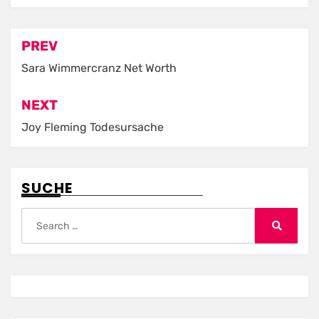
Post
PREV
navigation
Sara Wimmercranz Net Worth
NEXT
Joy Fleming Todesursache
SUCHE
Search
for:
Search