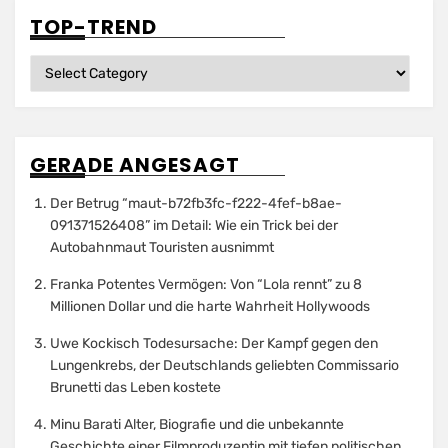
TOP-TREND
Top-
Trend
GERADE ANGESAGT
Der Betrug “maut-b72fb3fc-f222-4fef-b8ae-
091371526408” im Detail: Wie ein Trick bei der
Autobahnmaut Touristen ausnimmt
Franka Potentes Vermögen: Von “Lola rennt” zu 8
Millionen Dollar und die harte Wahrheit Hollywoods
Uwe Kockisch Todesursache: Der Kampf gegen den
Lungenkrebs, der Deutschlands geliebten Commissario
Brunetti das Leben kostete
Minu Barati Alter, Biografie und die unbekannte
Geschichte einer Filmproduzentin mit tiefen politischen