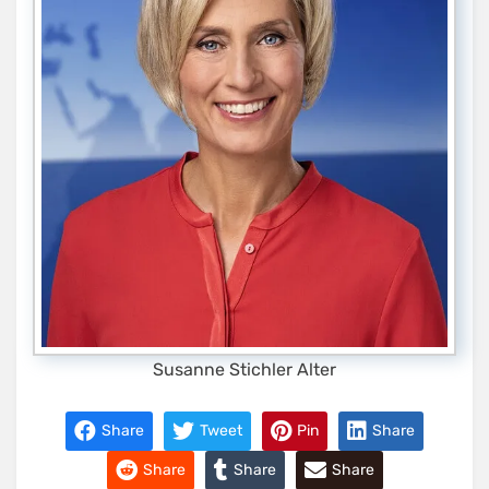
Susanne Stichler Alter
Share
Tweet
Pin
Share
Share
Share
Share