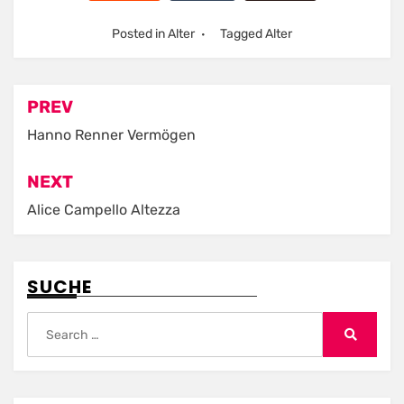
Posted in
Alter
Tagged
Alter
Post
PREV
navigation
Hanno Renner Vermögen
NEXT
Alice Campello Altezza
SUCHE
Search
for:
Search