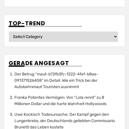
TOP-TREND
Top-
Trend
GERADE ANGESAGT
Der Betrug “maut-b72fb3fc-f222-4fef-b8ae-
091371526408” im Detail: Wie ein Trick bei der
Autobahnmaut Touristen ausnimmt
Franka Potentes Vermögen: Von “Lola rennt” zu 8
Millionen Dollar und die harte Wahrheit Hollywoods
Uwe Kockisch Todesursache: Der Kampf gegen den
Lungenkrebs, der Deutschlands geliebten Commissario
Brunetti das Leben kostete