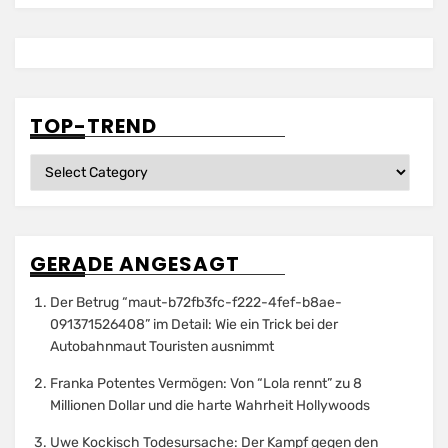
TOP-TREND
Top-
Trend
GERADE ANGESAGT
Der Betrug “maut-b72fb3fc-f222-4fef-b8ae-
091371526408” im Detail: Wie ein Trick bei der
Autobahnmaut Touristen ausnimmt
Franka Potentes Vermögen: Von “Lola rennt” zu 8
Millionen Dollar und die harte Wahrheit Hollywoods
Uwe Kockisch Todesursache: Der Kampf gegen den