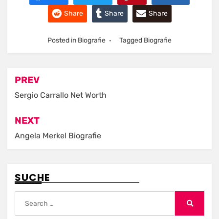
Share
Share
Share
Posted in
Biografie
Tagged
Biografie
Post
PREV
navigation
Sergio Carrallo Net Worth
NEXT
Angela Merkel Biografie
SUCHE
Search
for:
Search