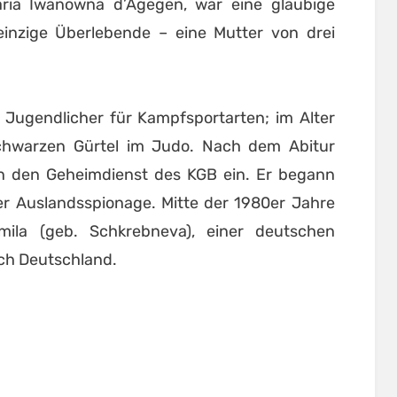
aria Iwanowna d’Agegen, war eine gläubige
 einzige Überlebende – eine Mutter von drei
s Jugendlicher für Kampfsportarten; im Alter
chwarzen Gürtel im Judo. Nach dem Abitur
 in den Geheimdienst des KGB ein. Er begann
der Auslandsspionage. Mitte der 1980er Jahre
mila (geb. Schkrebneva), einer deutschen
ach Deutschland.