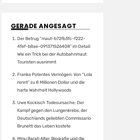
GERADE ANGESAGT
Der Betrug “maut-b72fb3fc-f222-
4fef-b8ae-091371526408” im Detail:
Wie ein Trick bei der Autobahnmaut
Touristen ausnimmt
Franka Potentes Vermögen: Von “Lola
rennt” zu 8 Millionen Dollar und die
harte Wahrheit Hollywoods
Uwe Kockisch Todesursache: Der
Kampf gegen den Lungenkrebs, der
Deutschlands geliebten Commissario
Brunetti das Leben kostete
Minu Barati Alter, Biografie und die